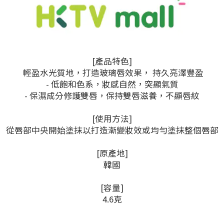
[產品特色]
輕盈水光質地，打造玻璃唇效果， 持久亮澤豐盈
- 低飽和色系，妝感自然，突顯氣質
- 保濕成分修護雙唇，保持雙唇滋養，不顯唇紋
[使用方法]
從唇部中央開始塗抹以打造漸變妝效或均勻塗抹整個唇部
[原產地]
韓國
[容量]
4.6克