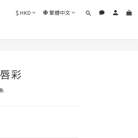
$
HKD
繁體中文
唇彩
系